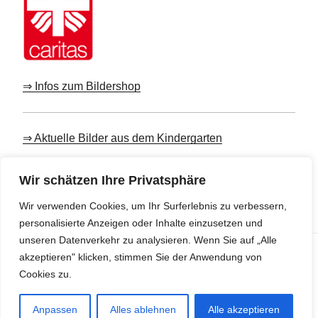
⇒ Infos zum Bildershop
⇒ Aktuelle Bilder aus dem Kindergarten
Wir schätzen Ihre Privatsphäre
⇒ Hier geht zum Kita-Kino
Wir verwenden Cookies, um Ihr Surferlebnis zu verbessern,
personalisierte Anzeigen oder Inhalte einzusetzen und
unseren Datenverkehr zu analysieren. Wenn Sie auf „Alle
Privacy & Cookies: This site uses cookies. By continuing to use this
akzeptieren" klicken, stimmen Sie der Anwendung von
website, you agree to their use.
To find out more, including how to control cookies, see here:
Cookie-
Cookies zu.
Richtlinie
© St. Johanneszweigverein Rottenberg e.V.
Anpassen
Alles ablehnen
Alle akzeptieren