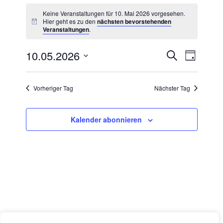
Keine Veranstaltungen für 10. Mai 2026 vorgesehen.
Hier geht es zu den
nächsten bevorstehenden
Veranstaltungen
.
10.05.2026
V
V
S
T
u
e
e
a
D
c
g
r
a
h
r
Vorheriger Tag
Nächster Tag
e
a
t
a
n
u
n
s
m
Kalender abonnieren
s
t
w
t
a
ä
a
h
l
l
l
t
e
u
t
n
n
u
.
g
n
A
g