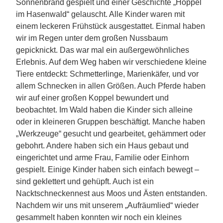
Sonnenbrand gespielt und einer Geschichte „Hoppel
im Hasenwald“ gelauscht. Alle Kinder waren mit
einem leckeren Frühstück ausgestattet. Einmal haben
wir im Re
gen unter dem großen Nussbaum
gepicknickt. Das war mal ein außergewöhnliches
Erlebnis. Auf dem Weg haben wir verschiedene kleine
Tiere entdeckt: Schmetterlinge, M
arienkäfer, und vor
allem Schnecken in allen Größen. Auch
Pferde haben
wir auf einer großen Koppel bewundert und
beo
bachtet. Im Wald h
aben die Kinder sich alleine
oder in kleineren Gruppen beschäftigt. Manche haben
„Werkzeuge“ gesucht und gearbeitet, gehämmert oder
gebohrt. Andere haben sich ein Haus gebaut und
eingerichtet und arme Frau, Familie oder Einhorn
gespielt. Einige Kinder haben sich einfach bewegt –
sind geklettert und gehüpft. Auch ist ein
Nacktschneckennest aus Moos und Ästen entstanden.
Nachdem wir uns mit unserem „Aufräumlied“ wieder
gesammelt haben konnten wir noch ein kleines