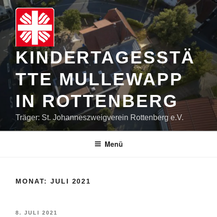
Zum
Inhalt
springen
KINDERTAGESSTÄ
TTE MULLEWAPP
IN ROTTENBERG
Träger: St. Johanneszweigverein Rottenberg e.V.
Menü
MONAT:
JULI 2021
VERÖFFENTLICHT
8. JULI 2021