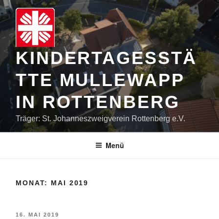
Zum
Inhalt
springen
KINDERTAGESSTÄ
TTE MULLEWAPP
IN ROTTENBERG
Träger: St. Johanneszweigverein Rottenberg e.V.
Menü
MONAT:
MAI 2019
VERÖFFENTLICHT
16. MAI 2019