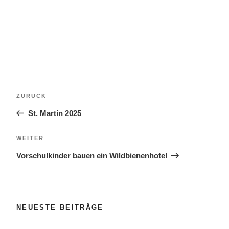
Beitragsnavigation
Vorheriger
ZURÜCK
Beitrag
St. Martin 2025
Nächster
WEITER
Beitrag
Vorschulkinder bauen ein Wildbienenhotel
NEUESTE BEITRÄGE