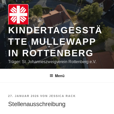
Zum
Inhalt
springen
KINDERTAGESSTÄ
TTE MULLEWAPP
IN ROTTENBERG
Träger: St. Johanneszweigverein Rottenberg e.V.
Menü
VERÖFFENTLICHT
27. JANUAR 2026
VON
JESSICA RACK
AM
Stellenausschreibung