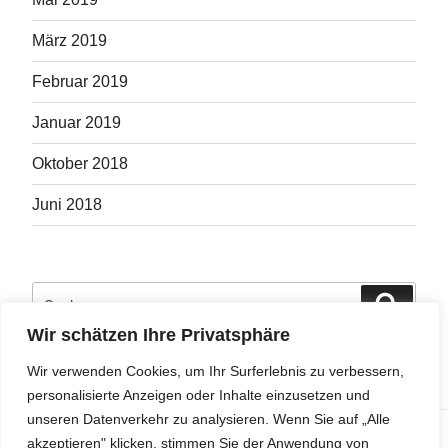
März 2019
Februar 2019
Januar 2019
Oktober 2018
Juni 2018
Suche
Suche
nach:
Wir schätzen Ihre Privatsphäre
Wir verwenden Cookies, um Ihr Surferlebnis zu verbessern,
personalisierte Anzeigen oder Inhalte einzusetzen und
unseren Datenverkehr zu analysieren. Wenn Sie auf „Alle
Privacy & Cookies: This site uses cookies. By continuing to use this
akzeptieren" klicken, stimmen Sie der Anwendung von
website, you agree to their use.