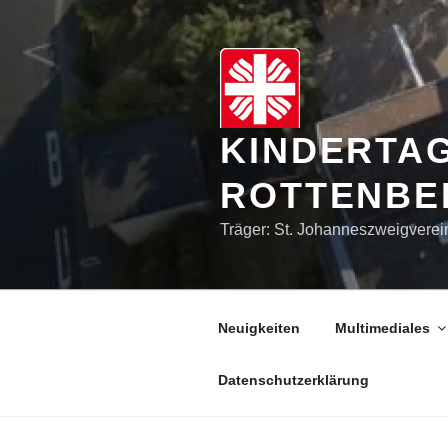
Zum
Inhalt
springen
KINDERTA
ROTTENBE
Träger: St. Johanneszweigverei
Neuigkeiten
Multimediales
Datenschutzerklärung