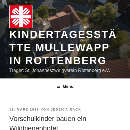
Zum
Inhalt
springen
KINDERTAGESSTÄ
TTE MULLEWAPP
IN ROTTENBERG
Träger: St. Johanneszweigverein Rottenberg e.V.
Menü
VERÖFFENTLICHT
12. MÄRZ 2026
VON
JESSICA RACK
AM
Vorschulkinder bauen ein
Wildbienenhotel