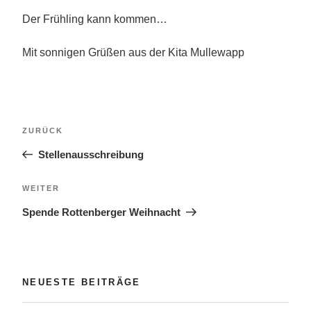
Der Frühling kann kommen…
Mit sonnigen Grüßen aus der Kita Mullewapp
Beitragsnavigation
Vorheriger
ZURÜCK
Beitrag
Stellenausschreibung
Nächster
WEITER
Beitrag
Spende Rottenberger Weihnacht
NEUESTE BEITRÄGE