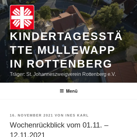
Zum
Inhalt
springen
KINDERTAGESSTÄ
TTE MULLEWAPP
IN ROTTENBERG
Träger: St. Johanneszweigverein Rottenberg e.V.
Menü
VERÖFFENTLICHT
16. NOVEMBER 2021
VON
INES KARL
AM
Wochenrückblick vom 01.11. –
12.11.2021