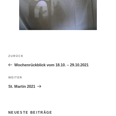
Beitragsnavigation
Vorheriger
ZURÜCK
Beitrag
Wochenrückblick vom 18.10. – 29.10.2021
Nächster
WEITER
Beitrag
St. Martin 2021
NEUESTE BEITRÄGE