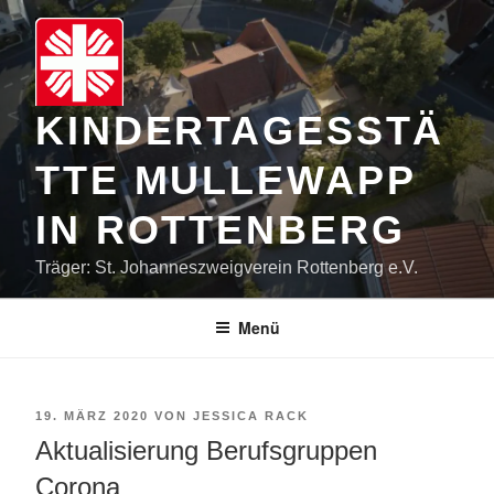
Zum
Inhalt
springen
KINDERTAGESSTÄ
TTE MULLEWAPP
IN ROTTENBERG
Träger: St. Johanneszweigverein Rottenberg e.V.
Menü
VERÖFFENTLICHT
19. MÄRZ 2020
VON
JESSICA RACK
AM
Aktualisierung Berufsgruppen
Corona