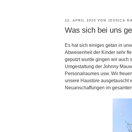
VERÖFFENTLICHT
22. APRIL 2020
VON
JESSICA R
AM
Was sich bei uns g
Es hat sich einiges getan in unse
Abwesenheit der Kinder sehr f
geputzt wurde gingen wir auch s
Umgestaltung der Johnny Maus
Personalraumes usw. Wir freuen
unsere Haustüre ausgetauscht w
Neuanschaffungen im gesamten