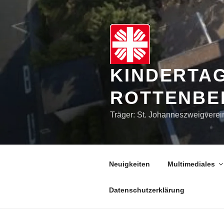
Zum
Inhalt
springen
KINDERTA
ROTTENBE
Träger: St. Johanneszweigverei
Neuigkeiten
Multimediales
Datenschutzerklärung