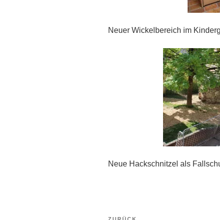
Neuer Wickelbereich im Kinderg
Neue Hackschnitzel als Fallsch
Beitragsnavigation
Vorheriger
ZURÜCK