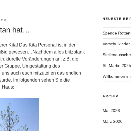
NEUESTE BE
ACK
etan hat…
Spende Rotten
Vorschulkinder
rer Kita! Das Kita Personal ist in der
leißig gewesen…Nachdem alles blitzblank
Stellenausschr
trukturelle Veränderungen an, z.B. die
St. Martin 2025
er Gruppe, Umgestaltung des
 uns auch euch mitzuteilen das endlich
Willkommen im
urde. Im folgenden sehen Sie die
 Haus:
ARCHIV
Mai 2026
März 2026