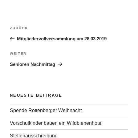
Beitragsnavigation
Vorheriger
ZURÜCK
Beitrag
Mitgliedervollversammlung am 28.03.2019
Nächster
WEITER
Beitrag
Senioren Nachmittag
NEUESTE BEITRÄGE
Spende Rottenberger Weihnacht
Vorschulkinder bauen ein Wildbienenhotel
Stellenausschreibung