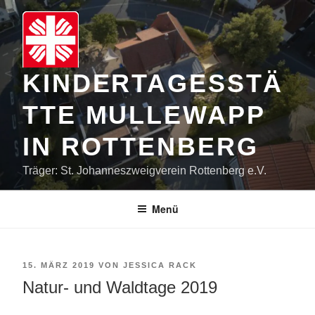
Zum
Inhalt
springen
KINDERTAGESSTÄ
TTE MULLEWAPP
IN ROTTENBERG
Träger: St. Johanneszweigverein Rottenberg e.V.
Menü
VERÖFFENTLICHT
15. MÄRZ 2019
VON
JESSICA RACK
AM
Natur- und Waldtage 2019