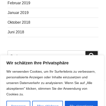
Februar 2019
Januar 2019
Oktober 2018
Juni 2018
Suche
Suche
nach:
Wir schätzen Ihre Privatsphäre
Wir verwenden Cookies, um Ihr Surferlebnis zu verbessern,
personalisierte Anzeigen oder Inhalte einzusetzen und
unseren Datenverkehr zu analysieren. Wenn Sie auf „Alle
Privacy & Cookies: This site uses cookies. By continuing to use this
akzeptieren" klicken, stimmen Sie der Anwendung von
website, you agree to their use.
To find out more, including how to control cookies, see here:
Cookie
Cookies zu.
Richtlinien
© St. Johanneszweigverein Rottenberg e.V.