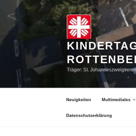
Zum
Inhalt
springen
KINDERTA
ROTTENBE
Träger: St. Johanneszweigverei
Neuigkeiten
Multimediales
Datenschutzerklärung