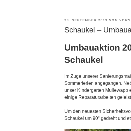
VERÖFFENTLICHT
23. SEPTEMBER 2019
VON
VORS
AM
Schaukel – Umbaua
Umbauaktion 20
Schaukel
Im Zuge unserer Sanierungsma
Sommerferien angegangen. Neb
unser Kindergarten Mullewapp 
einige Reparaturarbeiten geleist
Um den neuesten Sicherheitsvor
Schaukel um 90° gedreht und et